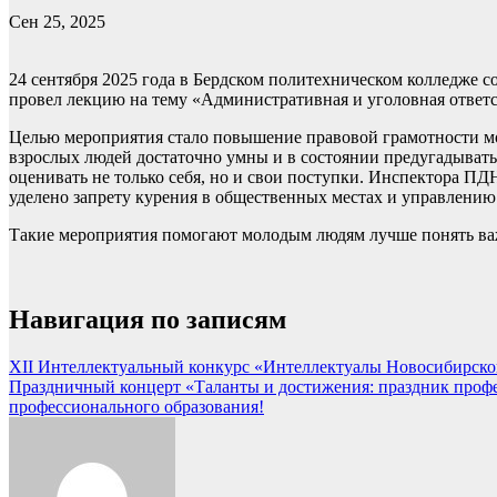
Сен 25, 2025
24 сентября 2025 года в Бердском политехническом колледже с
провел лекцию на тему «Административная и уголовная ответ
Целью мероприятия стало повышение правовой грамотности мо
взрослых людей достаточно умны и в состоянии предугадывать 
оценивать не только себя, но и свои поступки. Инспектора ПД
уделено запрету курения в общественных местах и управлению
Такие мероприятия помогают молодым людям лучше понять важ
Навигация по записям
XII Интеллектуальный конкурс «Интеллектуалы Новосибирской 
Праздничный концерт «Таланты и достижения: праздник профе
профессионального образования!