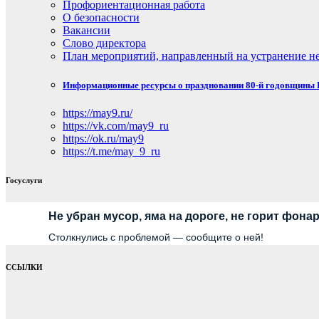
Профориентационная работа
О безопасности
Вакансии
Слово директора
План мероприятий, направленный на устранение не
Информационные ресурсы о праздновании 80-й годовщины П
https://may9.ru/
https://vk.com/may9_ru
https://ok.ru/may9
https://t.me/may_9_ru
Госуслуги
Не убран мусор, яма на дороге, не горит фона
Столкнулись с проблемой — сообщите о ней!
ССЫЛКИ