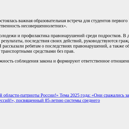
остоялась важная образовательная встреча для студентов перво
ственность несовершеннолетних».
лодежи и профилактика правонарушений среди подростков. В д
результаты, последствия своих действий, руководствуются гражд
Н рассказали ребятам о последствиях правонарушений, а также о
 транспортными средствами без прав.
ность соблюдения закона и формируют ответственное отношени
области-патриоты России!» Тема 2025 года: «Они сражались за
ссий!», посвященный 85-летию системы среднего