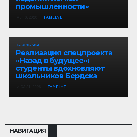
промышленности»
АВГ 6, 2026
FAMELYE
БЕЗ РУБРИКИ
Реализация спецпроекта
«Назад в будущее»:
студенты вдохновляют
школьников Бердска
ИЮЛ 31, 2026
FAMELYE
НАВИГАЦИЯ