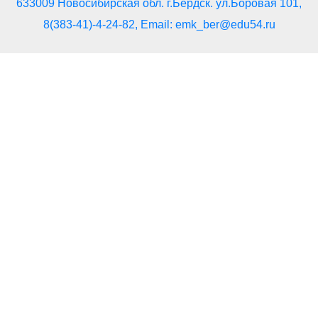
633009 Новосибирская обл. г.Бердск. ул.Боровая 101,
8(383-41)-4-24-82, Email: emk_ber@edu54.ru