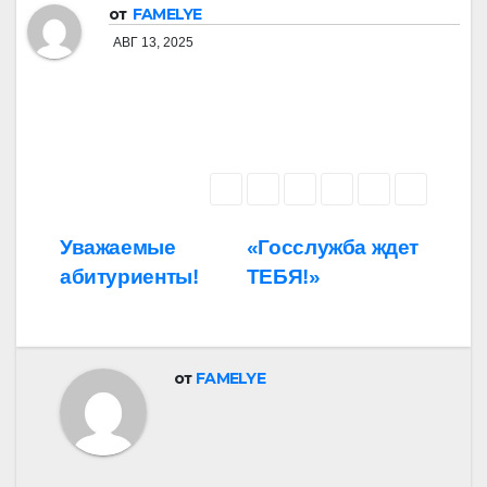
от
FAMELYE
АВГ 13, 2025
Навигация
Уважаемые
«Госслужба ждет
абитуриенты!
ТЕБЯ!»
по
записям
от
FAMELYE