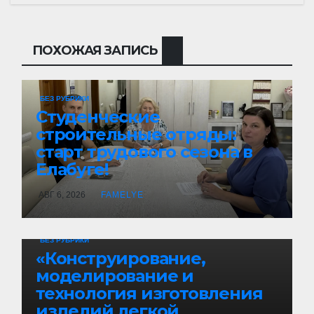
ПОХОЖАЯ ЗАПИСЬ
БЕЗ РУБРИКИ
Студенческие
строительные отряды:
старт трудового сезона в
Елабуге!
АВГ 6, 2026
FAMELYE
БЕЗ РУБРИКИ
«Конструирование,
моделирование и
технология изготовления
изделий легкой