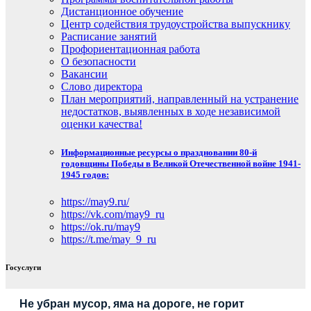
Дистанционное обучение
Центр содействия трудоустройства выпускнику
Расписание занятий
Профориентационная работа
О безопасности
Вакансии
Слово директора
План мероприятий, направленный на устранение
недостатков, выявленных в ходе независимой
оценки качества!
Информационные ресурсы о праздновании 80-й
годовщины Победы в Великой Отечественной войне 1941-
1945 годов:
https://may9.ru/
https://vk.com/may9_ru
https://ok.ru/may9
https://t.me/may_9_ru
Госуслуги
Не убран мусор, яма на дороге, не горит