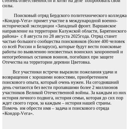
степень ответственности и хотят на деле попробовать свои
силы.
Поисковый отряд Бердского политехнического колледжа
«Кондор-Vега» примет участие в международной военно-
исторической экспедиции «Западный фронт. Варшавское
направление на территории Калужской области, Барятинского
района» с 8 августа по 28 августа 2025года. Отряд станет
частью большого сообщества поисковиков (более 400 человек
со всей России и Беларуси), которые будут вести поисковые
работы по выявлению неизвестных воинских захоронений и
непогребенных останков воинов, погибших при защите
Отечества на территории деревни Цветовка.
Все участники встречи выразили пожелания удачи и
возвращения с хорошими новостями, приобретением
поискового опыта, который очень нужен. На сегодняшний
день считаются без вести пропавшими более 2 миллионов
участников Великой Отечественной войны. За каждым из них
история личного подвига, история семьи, которая до сих пор
ждет своего героя, за каждым – история нашей страны.
Помочь им обрести имя – задача и поискового отряда
«Кондор-Vега».