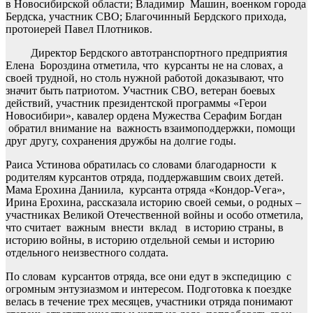
в Новосибирской области; Владимир Машин, военком города
Бердска, участник СВО; Благочинный Бердского прихода,
протоиерей Павел Плотников.
Директор Бердского автотранспортного предприятия
Елена Бороздина отметила, что курсанты не на словах, а
своей трудной, но столь нужной работой доказывают, что
значит быть патриотом. Участник СВО, ветеран боевых
действий, участник президентской программы «Герои
Новосибири», кавалер ордена Мужества Серафим Богдан
обратил внимание на важность взаимоподдержки, помощи
друг другу, сохранения дружбы на долгие годы.
Раиса Устинова обратилась со словами благодарности к
родителям курсантов отряда, поддержавшим своих детей.
Мама Ерохина Даниила, курсанта отряда «Кондор-Vега»,
Ирина Ерохина, рассказала историю своей семьи, о родных –
участниках Великой Отечественной войны и особо отметила,
что считает важным внести вклад в историю страны, в
историю войны, в историю отдельной семьи и историю
отдельного неизвестного солдата.
По словам курсантов отряда, все они едут в экспедицию с
огромным энтузиазмом и интересом. Подготовка к поездке
велась в течение трех месяцев, участники отряда понимают