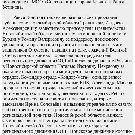
руководитель МОО «Союз женщин города Бердска» Раиса
Устинова.
Раиса Константиновна выразила слова признания
губернатору Новосибирской области Травникову Андрею
Александровичу, заместителю председателя Правительства
Новосибирской области, министру региональной политики
Бурдину Роману Валерьевичу за поддержку поискового
движения, за организацию работы по сохранению памяти
защитников Отечества, павших на полях сражений Великой
Отечественной войны. Поблагодарила председателя
регионального движения ООД «Поисковое движение России»
в Новосибирской области Наталью Изотовну Некрасову за
оказание помощи в организации деятельности поисковых
отрядов. Командир отряда «Кондор-Vега», офицер запаса,
заведующий учебными мастерскими БПК, Александр Маслов
представил состав отряда, в который входят как опытные
поисковики, так и новички, школьники и студенты. Ребята
внимательно слушали советы и пожелания, которые
высказали Ирина Соловьёва, начальник управления по связям
с общественностью и патриотической работе министерства
региональной политики Новосибирской области; Анжела
Смирнова
,
эксперт Центра патриотического воспитания
Новосибирской области, заместитель председателя
регионального движения ООД «Поисковое движение России»