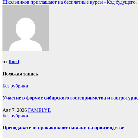
Школьников приглашают на бесплатные курсы «Код будущего.
от
third
Похожая запись
Без рубрики
Участие в форуме сибирского гостеприимства и гастротури
Авг 7, 2026
FAMELYE
Без рубрики
Преподаватели прокачивают навыки на производстве