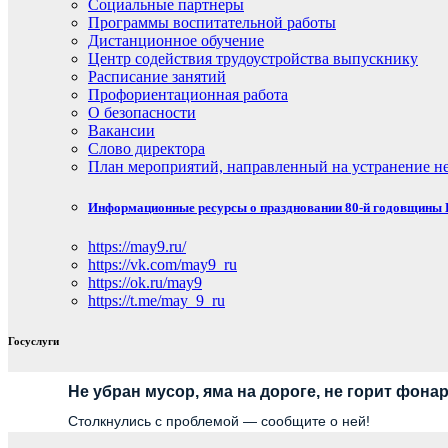
Социальные партнеры
Программы воспитательной работы
Дистанционное обучение
Центр содействия трудоустройства выпускнику
Расписание занятий
Профориентационная работа
О безопасности
Вакансии
Слово директора
План мероприятий, направленный на устранение не
Информационные ресурсы о праздновании 80-й годовщины П
https://may9.ru/
https://vk.com/may9_ru
https://ok.ru/may9
https://t.me/may_9_ru
Госуслуги
Не убран мусор, яма на дороге, не горит фона
Столкнулись с проблемой — сообщите о ней!