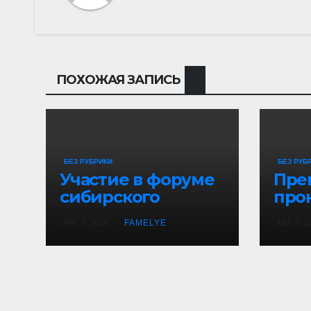
ПОХОЖАЯ ЗАПИСЬ
БЕЗ РУБРИКИ
БЕЗ РУБ
Участие в форуме
Пре
сибирского
про
гостеприимства и
нав
АВГ 7, 2026
FAMELYE
АВГ 7, 2
гастротуристичес
про
ком фестивале «В
Сибири Есть!»