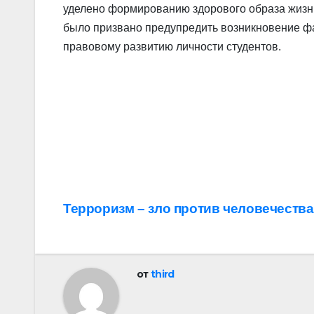
уделено формированию здорового образа жизн
было призвано предупредить возникновение фа
правовому развитию личности студентов.
Навигация
Терроризм – зло против человечества
по
записям
от
third