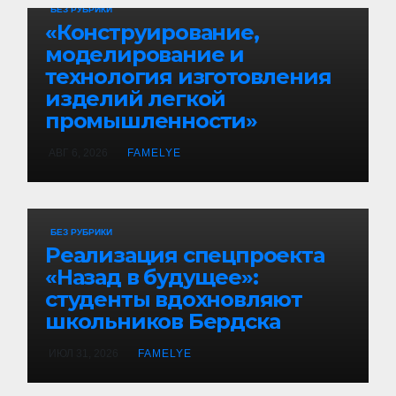
БЕЗ РУБРИКИ
«Конструирование,
моделирование и
технология изготовления
изделий легкой
промышленности»
АВГ 6, 2026
FAMELYE
БЕЗ РУБРИКИ
Реализация спецпроекта
«Назад в будущее»:
студенты вдохновляют
школьников Бердска
ИЮЛ 31, 2026
FAMELYE