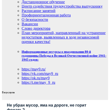
Дистанционное обучение
Центр содействия трудоустройства выпускнику
Расписание занятий
Профориентационная работа
О безопасности
Вакансии
Слово директора
План мероприятий, направленный на устранение
недостатков, выявленных в ходе независимой
оценки качества!
Информационные ресурсы о праздновании 80-й
годовщины Победы в Великой Отечественной войне 1941-
1945 годов:
https://may9.ru/
https://vk.com/may9_ru
https://ok.ru/may9
https://t.me/may_9_ru
Госуслуги
Не убран мусор, яма на дороге, не горит
фонарь?