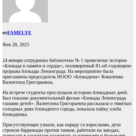
от
FAMELYE
Янв 28, 2025
24 января сотрудники библиотеки № 1 провеличас истории
«Блокада в памяти и сердце», посвященный 81-ой годовщине
прорыва блокады Ленинграда. На мероприятие была
приглашена председатель НООО «Блокадник» Коваленко
Валентина Григорьевна,
На встрече студенты прослушали историю блокадных дней.
Был показан документальный фильм «Блокада Ленинграда
глазами детей». Валентина Григорьевна рассказала о тяжёлых
голодных днях блокадного города, показала пайку хлеба
блокадника.
Присутствующие узнали, как наряду со взрослыми, дети
строили баррикады против танков, работали на заводах,
помогали в госпитале ухаживать за ранеными и больными.