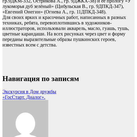
гр.9ДКМ-332, Острикова А., гр. 9ДЖКХ-38) и её прологу «У
лукоморья дуб зелёный» (Цибульская В., гр. 9ДПКД-347),
«Евгений Онегин» (Огнева А., гр. 11ДПКД-348).
Для своих ярких и красочных работ, написанных в разных
техниках, ребята, перевоплотившись в художников-
иллюстраторов, использовали акварель, масло, гуашь, тушь,
цветные карандаши. На всех рисунках через цвет и форму
переданы выразительные образы пушкинских героев,
известных всем с детства.
Навигация по записям
Экскурсия в Дом дружбы
«ГосСтарт. Диалог».