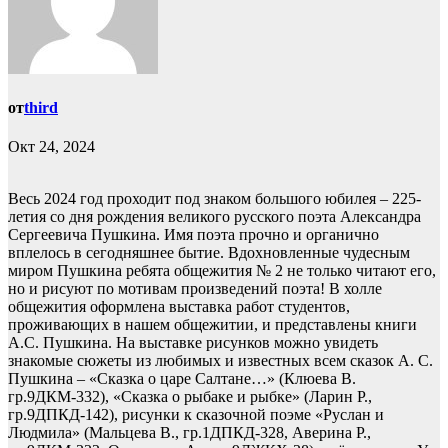
от
third
Окт 24, 2024
Весь 2024 год проходит под знаком большого юбилея – 225-
летия со дня рождения великого русского поэта Александра
Сергеевича Пушкина. Имя поэта прочно и органично
вплелось в сегодняшнее бытие. Вдохновленные чудесным
миром Пушкина ребята общежития № 2 не только читают его,
но и рисуют по мотивам произведений поэта! В холле
общежития оформлена выставка работ студентов,
проживающих в нашем общежитии, и представлены книги
А.С. Пушкина. На выставке рисунков можно увидеть
знакомые сюжеты из любимых и известных всем сказок А. С.
Пушкина – «Сказка о царе Салтане…» (Клюева В.
гр.9ДКМ-332), «Сказка о рыбаке и рыбке» (Ларин Р.,
гр.9ДПКД-142), рисунки к сказочной поэме «Руслан и
Людмила» (Мальцева В., гр.1ДПКД-328, Аверина Р.,