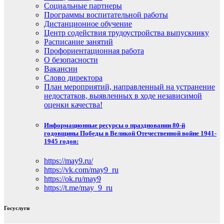
Социальные партнеры
Программы воспитательной работы
Дистанционное обучение
Центр содействия трудоустройства выпускнику
Расписание занятий
Профориентационная работа
О безопасности
Вакансии
Слово директора
План мероприятий, направленный на устранение
недостатков, выявленных в ходе независимой
оценки качества!
Информационные ресурсы о праздновании 80-й
годовщины Победы в Великой Отечественной войне 1941-
1945 годов:
https://may9.ru/
https://vk.com/may9_ru
https://ok.ru/may9
https://t.me/may_9_ru
Госуслуги