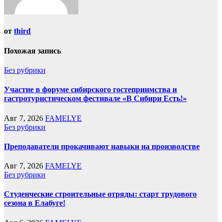
от
third
Похожая запись
Без рубрики
Участие в форуме сибирского гостеприимства и
гастротуристическом фестивале «В Сибири Есть!»
Авг 7, 2026
FAMELYE
Без рубрики
Преподаватели прокачивают навыки на производстве
Авг 7, 2026
FAMELYE
Без рубрики
Студенческие строительные отряды: старт трудового
сезона в Елабуге!