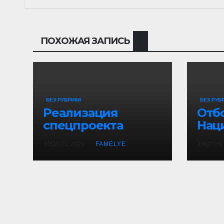
ПОХОЖАЯ ЗАПИСЬ
БЕЗ РУБРИКИ
БЕЗ РУБ
Реализация
Отб
спецпроекта
Нац
«Назад в
чем
ИЮЛ 31, 2026
FAMELYE
ИЮЛ 30,
будущее»:
«Аб
студенты
усп
вдохновляют
нов
школьников
Бердска