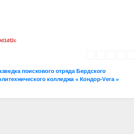
9d1df2c
азведка поискового отряда Бердского
олитехнического колледжа « Кондор-Vега »