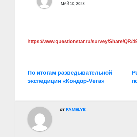
МАЙ 10, 2023
https://www.questionstar.ru/survey/Share/QR/4
Навигация
По итогам разведывательной
Р
экспедиции «Кондор-Vега»
п
по
записям
от
FAMELYE