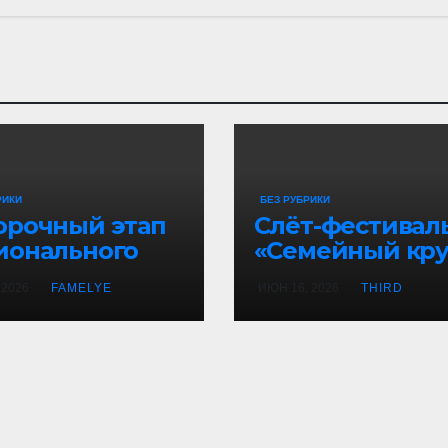
РИКИ
БЕЗ РУБРИКИ
орочный этап
Слёт-фестивал
ионального
«Семейный кру
пионата
8»
 2026
FAMELYE
ИЮН 16, 2026
THIRD
илимпикс»:
ехи и
овведения