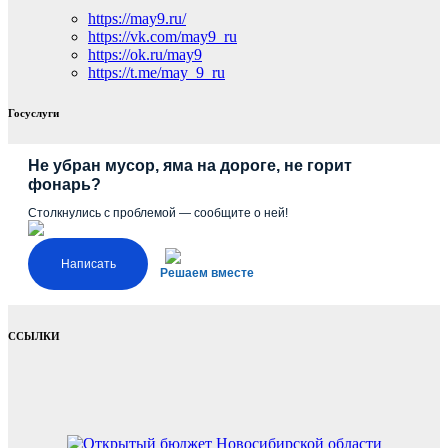
https://may9.ru/
https://vk.com/may9_ru
https://ok.ru/may9
https://t.me/may_9_ru
Госуслуги
Не убран мусор, яма на дороге, не горит
фонарь?
Столкнулись с проблемой — сообщите о ней!
Написать
Решаем вместе
ССЫЛКИ