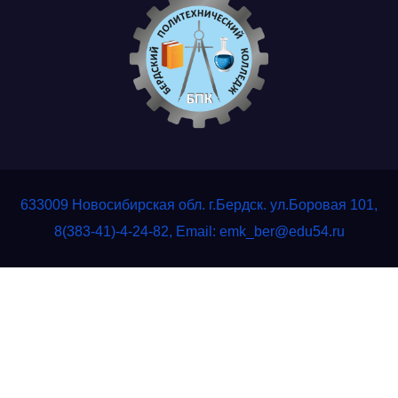
633009 Новосибирская обл. г.Бердск. ул.Боровая 101,
8(383-41)-4-24-82, Email: emk_ber@edu54.ru