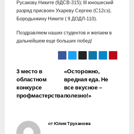
Русакову Никите (9ДСВ-315); III юношеский
разряд присвоен Ухареву Сергею (С12сэ),
Бородынкину Никите ( 9 ДОДЛ-110).
Поздравляем наших студентов и желаем в
дальнейшем еще больших побед!
Навигация
3 место в
«Осторожно,
областном
вредная еда. Не
по
конкурсе
все вкусное –
записям
профмастерства
полезно!»
от
Юлия Труханова