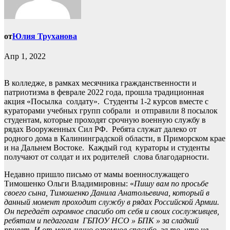
от
Юлия Труханова
Апр 1, 2022
В колледже, в рамках месячника гражданственности и
патриотизма в феврале 2022 года, прошла традиционная
акция «Посылка солдату». Студенты 1-2 курсов вместе с
кураторами учебных групп собрали и отправили 8 посылок
студентам, которые проходят срочную военную службу в
рядах Вооруженных Сил РФ. Ребята служат далеко от
родного дома в Калининградской области, в Приморском крае
и на Дальнем Востоке. Каждый год кураторы и студенты
получают от солдат и их родителей слова благодарности.
Недавно пришло письмо от мамы военнослужащего
Тимошенко Ольги Владимировны: «
Пишу вам по просьбе
своего сына, Тимошенко Данила Анатольевича, который в
данный момент проходит службу в рядах Российской Армии.
Он передаёт огромное спасибо от себя и своих сослуживцев,
ребятам и педагогам ГБПОУ НСО » БПК » за сладкий
привет. И от меня лично огромное спасибо, за то, что не