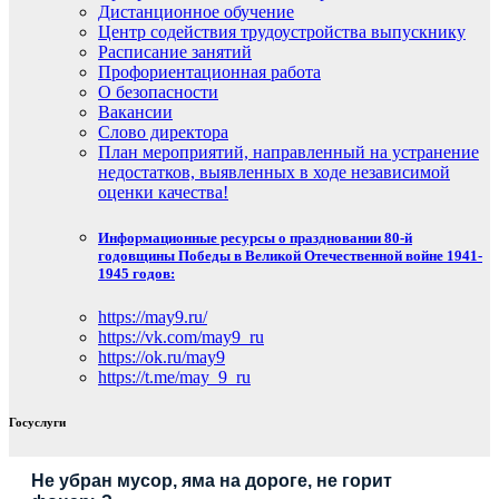
Дистанционное обучение
Центр содействия трудоустройства выпускнику
Расписание занятий
Профориентационная работа
О безопасности
Вакансии
Слово директора
План мероприятий, направленный на устранение
недостатков, выявленных в ходе независимой
оценки качества!
Информационные ресурсы о праздновании 80-й
годовщины Победы в Великой Отечественной войне 1941-
1945 годов:
https://may9.ru/
https://vk.com/may9_ru
https://ok.ru/may9
https://t.me/may_9_ru
Госуслуги
Не убран мусор, яма на дороге, не горит