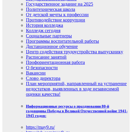
Государственное задание на 2025
Политехническая школа
От детской мечты к профессии
Противодействие коррупции
История колледжа
Колледж сегодня
Социальные партнеры
Программы воспитательной работы
Дистанционное обучение
Центр содействия трудоустройства выпускнику
Расписание занятий
Профориентационная работа
О безопасности
Вакансии
Слово директора
План мероприятий, направленный на устранение
недостатков, выявленных в ходе независимой
оценки качества!
Информационные ресурсы о праздновании 80-й
годовщины Победы в Великой Отечественной войне 1941-
1945 годов:
https://may9.ru/