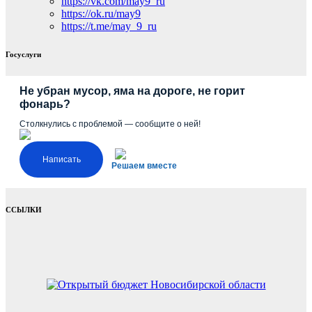
https://vk.com/may9_ru
https://ok.ru/may9
https://t.me/may_9_ru
Госуслуги
Не убран мусор, яма на дороге, не горит
фонарь?
Столкнулись с проблемой — сообщите о ней!
Написать
Решаем вместе
ССЫЛКИ