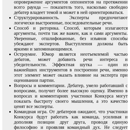
опровержение аргументов оппонентов на протяжении
всего раунда — показатель того, насколько свободно
дебатер владеет темой и может в ней ориентироваться.
Структурированность. Эксперты предпочитают
логически выстроенные, последовательные речи.
Способ и риторика. Способ, которым излагаются
аргументы, почти так же важен, как и сами аргументы.
Уверенные, отшлифованные, без изъянов способы
убеждают экспертов. Выступления должны быть
яркими и запоминающимися.
Остроумие. Юмор является неотъемлемой частью
дебатов, может добавить речи интереса и
убедительности. Эффектная шутка — один из
важнейших инструментов в построении речи, именно
этот элемент может оказать влияние на эксперта при
оценивании партии.
Вопросы и комментарии. Дебатер, умело работавший с
вопросами, получит более высокую оценку. Именно в
вопросах и комментариях участники Конкурса могут
показать быстроту своего мышления, а это качество
ценят все эксперты.
Командная игра. От дебатеров ожидают, что участники
Конкурса будут работать как команда, усиливая и
дополняя позиции друг друга, проводя единую
философию и проявляя командный дух. Не следует