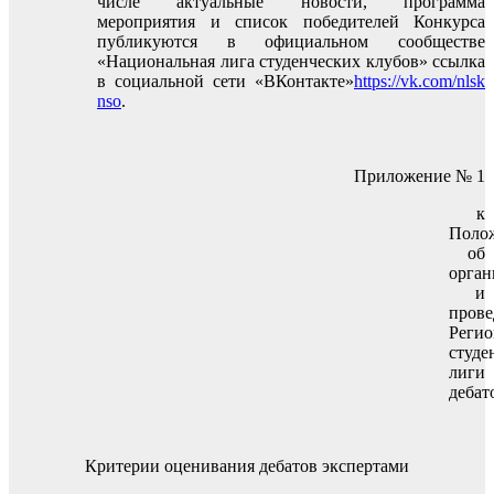
числе актуальные новости, программа
мероприятия и список победителей Конкурса
публикуются в официальном сообществе
«Национальная лига студенческих клубов» ссылка
в социальной сети «ВКонтакте»
https://vk.com/nlsk
nso
.
Приложение № 1
к
Поло
об
орган
и
прове
Регио
студе
лиги
дебат
Критерии оценивания дебатов экспертами