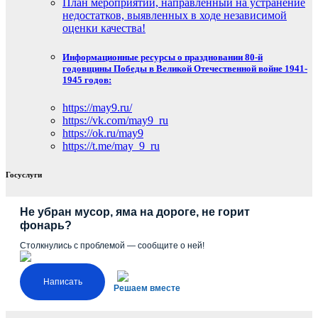
План мероприятий, направленный на устранение
недостатков, выявленных в ходе независимой
оценки качества!
Информационные ресурсы о праздновании 80-й
годовщины Победы в Великой Отечественной войне 1941-
1945 годов:
https://may9.ru/
https://vk.com/may9_ru
https://ok.ru/may9
https://t.me/may_9_ru
Госуслуги
Не убран мусор, яма на дороге, не горит
фонарь?
Столкнулись с проблемой — сообщите о ней!
Написать
Решаем вместе