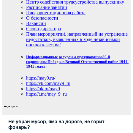
Центр содействия трудоустройства выпускнику
Расписание занятий
Профориентационная работа
О безопасности
Вакансии
Слово директора
План мероприятий, направленный на устранение
недостатков, выявленных в ходе независимой
оценки качества!
Информационные ресурсы о праздновании 80-й
годовщины Победы в Великой Отечественной войне 1941-
1945 годов:
https://may9.ru/
https://vk.com/may9_ru
https://ok.ru/may9
https://t.me/may_9_ru
Госуслуги
Не убран мусор, яма на дороге, не горит
фонарь?