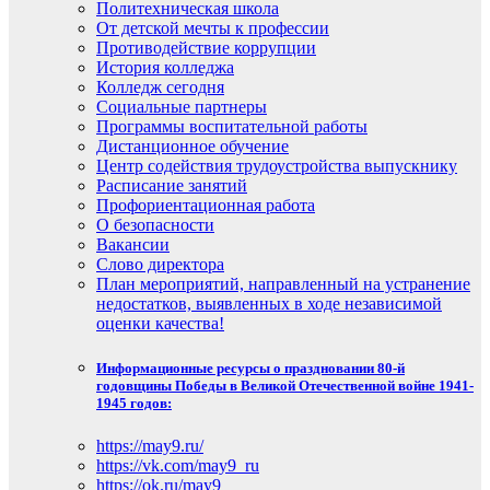
Политехническая школа
От детской мечты к профессии
Противодействие коррупции
История колледжа
Колледж сегодня
Социальные партнеры
Программы воспитательной работы
Дистанционное обучение
Центр содействия трудоустройства выпускнику
Расписание занятий
Профориентационная работа
О безопасности
Вакансии
Слово директора
План мероприятий, направленный на устранение
недостатков, выявленных в ходе независимой
оценки качества!
Информационные ресурсы о праздновании 80-й
годовщины Победы в Великой Отечественной войне 1941-
1945 годов:
https://may9.ru/
https://vk.com/may9_ru
https://ok.ru/may9