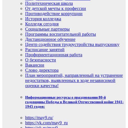
Политехническая школа
От детской мечты к профессии
Противодействие коррупции
История колледжа
Колледж сегодня
Социальные партнеры
Программы воспитательной работы
Дистанционное обучение
Центр содействия трудоустройства выпускнику
Расписание занятий
Профориентационная работа
О безопасности
Вакансии
Слово директора
План мероприятий, направленный на устранение
недостатков, выявленных в ходе независимой
оценки качества!
Информационные ресурсы о праздновании 80-й
годовщины Победы в Великой Отечественной войне 1941-
1945 годов:
https://may9.ru/
https://vk.com/may9_ru
https://ok.ru/may9