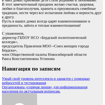
в чьих домах приемные дети стали родными и любимыми.
В этот замечательный праздник желаю счастья, здоровья,
любви и благополучия, хранить и приумножать семейные
традиции, нести через все испытания любовь и верность друг
к другу.
Пусть в ваших домах всегда царят взаимопонимание и
преданность, забота и теплые взаимоотношения!
С уважением,
директор ГБПОУ НСО «Бердский политехнический
колледж»,
председатель Правления МОО «Союз женщин города
Бердска»,
член Общественной палаты Новосибирской области
Раиса Константиновна Устинова
Навигация по записям
Узнай свой уровень интеллекта и характер c помощью
нейросетей и тестирования
Организована «горячая линия» для информирования
населения по актуальным вопросам.