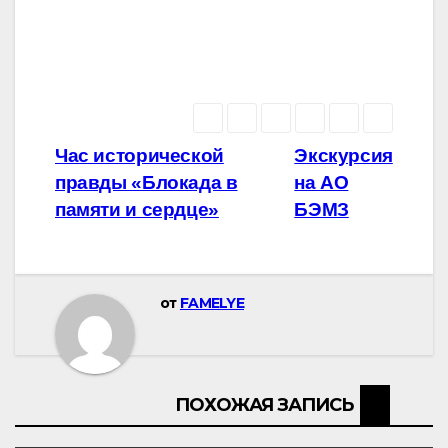
Навигация
Час исторической
Экскурсия
правды «Блокада в
на АО
по
памяти и сердце»
БЭМЗ
записям
от
FAMELYE
ПОХОЖАЯ ЗАПИСЬ