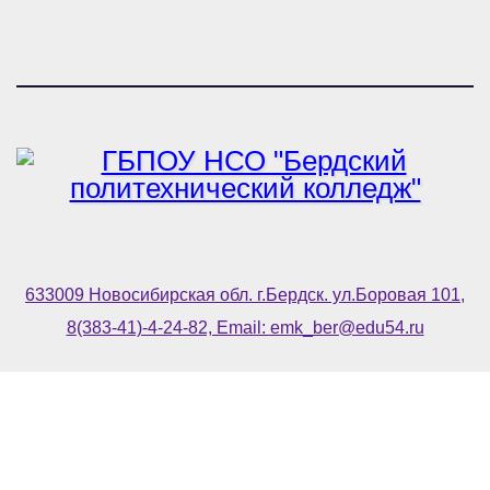
633009 Новосибирская обл. г.Бердск. ул.Боровая 101,
8(383-41)-4-24-82, Email: emk_ber@edu54.ru