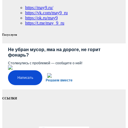
https://may9.ru/
https://vk.com/may9_ru
https://ok.ru/may9
https://t.me/may_9_ru
Госуслуги
Не убран мусор, яма на дороге, не горит
фонарь?
Столкнулись с проблемой — сообщите о ней!
Написать
Решаем вместе
ССЫЛКИ