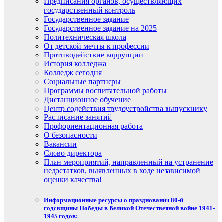
Предписания органов, осуществляющих
государственный контроль
Государственное задание
Государственное задание на 2025
Политехническая школа
От детской мечты к профессии
Противодействие коррупции
История колледжа
Колледж сегодня
Социальные партнеры
Программы воспитательной работы
Дистанционное обучение
Центр содействия трудоустройства выпускнику
Расписание занятий
Профориентационная работа
О безопасности
Вакансии
Слово директора
План мероприятий, направленный на устранение
недостатков, выявленных в ходе независимой
оценки качества!
Информационные ресурсы о праздновании 80-й
годовщины Победы в Великой Отечественной войне 1941-
1945 годов: