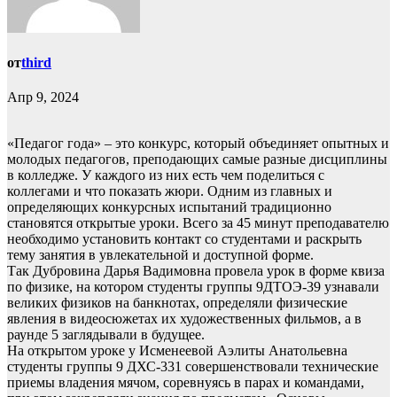
от
third
Апр 9, 2024
«Педагог года» – это конкурс, который объединяет опытных и
молодых педагогов, преподающих самые разные дисциплины
в колледже. У каждого из них есть чем поделиться с
коллегами и что показать жюри. Одним из главных и
определяющих конкурсных испытаний традиционно
становятся открытые уроки. Всего за 45 минут преподавателю
необходимо установить контакт со студентами и раскрыть
тему занятия в увлекательной и доступной форме.
Так Дубровина Дарья Вадимовна провела урок в форме квиза
по физике, на котором студенты группы 9ДТОЭ-39 узнавали
великих физиков на банкнотах, определяли физические
явления в видеосюжетах их художественных фильмов, а в
раунде 5 заглядывали в будущее.
На открытом уроке у Исменеевой Аэлиты Анатольевна
студенты группы 9 ДХС-331 совершенствовали технические
приемы владения мячом, соревнуясь в парах и командами,