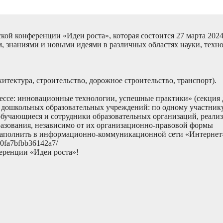
кой конференции «Идеи роста», которая состоится 27 марта 2024
, знаниями и новыми идеями в различных областях науки, техн
итектура, строительство, дорожное строительство, транспорт).
ссе: инновационные технологии, успешные практики» (секция д
 дошкольных образовательных учреждений: по одному участнику
бучающиеся и сотрудники образовательных организаций, реали
разования, независимо от их организационно-правовой формы
 заполнить в информационно-коммуникационной сети «Интернет»
90fa7bfbb36142a7/
ференции «Идеи роста»!