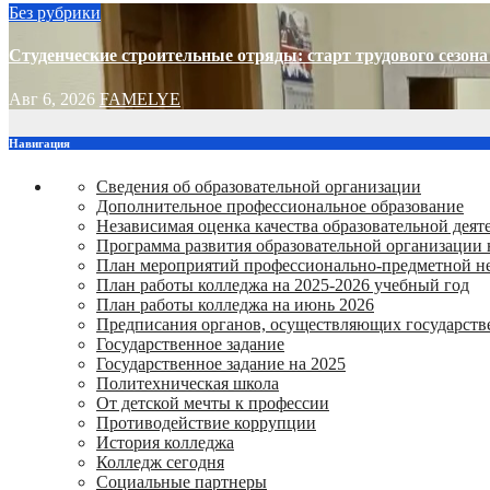
Без рубрики
Студенческие строительные отряды: старт трудового сезона 
Авг 6, 2026
FAMELYE
Навигация
Сведения об образовательной организации
Дополнительное профессиональное образование
Независимая оценка качества образовательной деят
Программа развития образовательной организации 
План мероприятий профессионально-предметной не
План работы колледжа на 2025-2026 учебный год
План работы колледжа на июнь 2026
Предписания органов, осуществляющих государств
Государственное задание
Государственное задание на 2025
Политехническая школа
От детской мечты к профессии
Противодействие коррупции
История колледжа
Колледж сегодня
Социальные партнеры