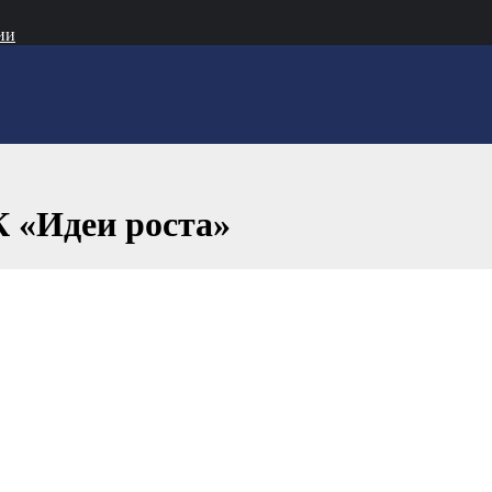
ии
 «Идеи роста»