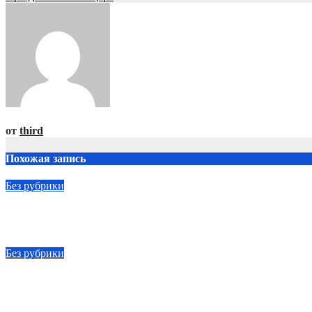
от
third
Похожая запись
Без рубрики
Участие в форуме сибирского гостеприимства и гастротури
Авг 7, 2026
FAMELYE
Без рубрики
Преподаватели прокачивают навыки на производстве
Авг 7, 2026
FAMELYE