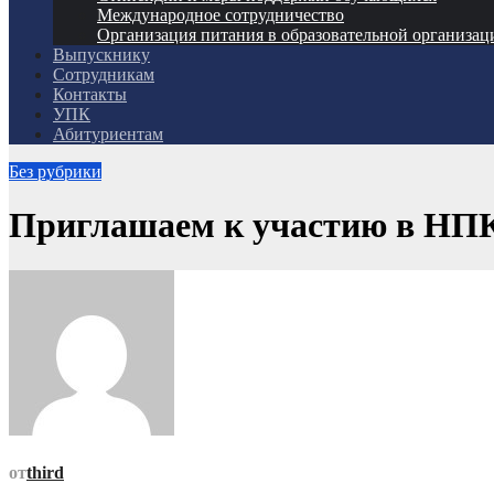
Международное сотрудничество
Организация питания в образовательной организац
Выпускнику
Сотрудникам
Контакты
УПК
Абитуриентам
Без рубрики
Приглашаем к участию в НПК
от
third