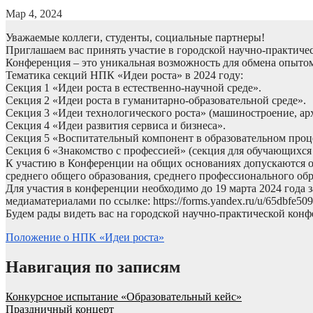
Мар 4, 2024
Уважаемые коллеги, студенты, социальные партнеры!
Приглашаем вас принять участие в городской научно-практичес
Конференция – это уникальная возможность для обмена опытом
Тематика секций НПК «Идеи роста» в 2024 году:
Секция 1 «Идеи роста в естественно-научной среде».
Секция 2 «Идеи роста в гуманитарно-образовательной среде».
Секция 3 «Идеи технологического роста» (машиностроение, арх
Секция 4 «Идеи развития сервиса и бизнеса».
Секция 5 «Воспитательный компонент в образовательном проце
Секция 6 «Знакомство с профессией» (секция для обучающихся
К участию в Конференции на общих основаниях допускаются о
среднего общего образования, среднего профессионального об
Для участия в конференции необходимо до 19 марта 2024 года
медиаматериалами по ссылке: https://forms.yandex.ru/u/65dbfe50
Будем рады видеть вас на городской научно-практической кон
Положение о НПК «Идеи роста»
Навигация по записям
Конкурсное испытание «Образовательный кейс»
Праздничный концерт