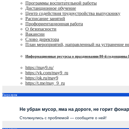
Программы воспитательной работы
Дистанционное обучение
Центр содействия трудоустройства выпускнику
Расписание занятий
Профориентационная работа
О безопасности
Вакансии
Слово директора
План мероприятий, направленный на устранение не
Информационные ресурсы о праздновании 80-й годовщины П
https://may9.ru/
https://vk.com/may9_ru
https://ok.ru/may9
https://t.me/may_9_ru
Госуслуги
Не убран мусор, яма на дороге, не горит фона
Столкнулись с проблемой — сообщите о ней!