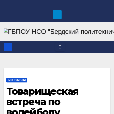
Перейти
к
содержимому
БЕЗ РУБРИКИ
Товарищеская
встреча по
волейболу