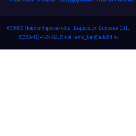
633009 Новосибирская обл. г.Бердск. ул.Боровая 101,
8(383-41)-4-24-82, Email: emk_ber@edu54.ru