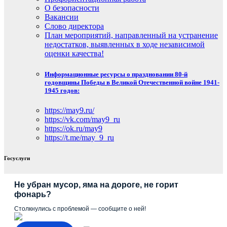
О безопасности
Вакансии
Слово директора
План мероприятий, направленный на устранение
недостатков, выявленных в ходе независимой
оценки качества!
Информационные ресурсы о праздновании 80-й
годовщины Победы в Великой Отечественной войне 1941-
1945 годов:
https://may9.ru/
https://vk.com/may9_ru
https://ok.ru/may9
https://t.me/may_9_ru
Госуслуги
Не убран мусор, яма на дороге, не горит
фонарь?
Столкнулись с проблемой — сообщите о ней!