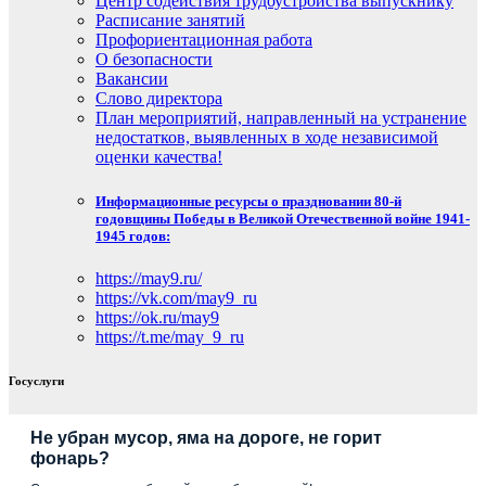
Центр содействия трудоустройства выпускнику
Расписание занятий
Профориентационная работа
О безопасности
Вакансии
Слово директора
План мероприятий, направленный на устранение
недостатков, выявленных в ходе независимой
оценки качества!
Информационные ресурсы о праздновании 80-й
годовщины Победы в Великой Отечественной войне 1941-
1945 годов:
https://may9.ru/
https://vk.com/may9_ru
https://ok.ru/may9
https://t.me/may_9_ru
Госуслуги
Не убран мусор, яма на дороге, не горит
фонарь?